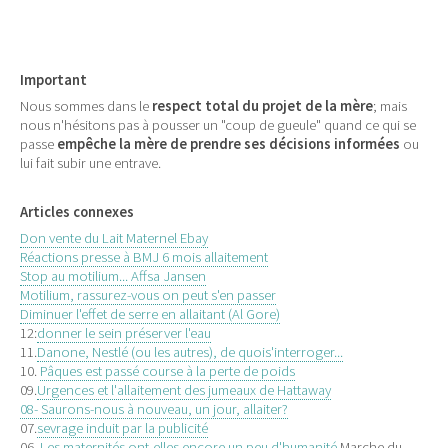
Important
Nous sommes dans le
respect total du projet de la mère
; mais
nous n'hésitons pas à pousser un "coup de gueule" quand ce qui se
passe
empêche la mère de prendre ses décisions informées
ou
lui fait subir une entrave.
Articles connexes
Don vente du Lait Maternel Ebay
Réactions presse à BMJ 6 mois allaitement
Stop au motilium... Affsa Jansen
Motilium, rassurez-vous on peut s'en passer
Diminuer l'effet de serre en allaitant (Al Gore)
12:
donner le sein préserver l'eau
11.
Danone, Nestlé (ou les autres), de quois'interroger...
10.
Pâques est passé course à la perte de poids
09.
Urgences et l'allaitement des jumeaux de Hattaway
08-
Saurons-nous à nouveau, un jour, allaiter?
07.
sevrage induit par la publicité
06.
Les maternités ont-elles encore un peu d'humanité
Marche du