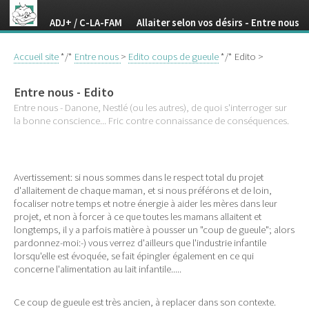
ADJ+ / C-LA-FAM Allaiter selon vos désirs - Entre nous
Accueil site
*/*
Entre nous
>
Edito coups de gueule
*/* Edito >
Entre nous - Edito
Entre nous - Danone, Nestlé (ou les autres), de quoi s'interroger sur
la bonne conscience... Fric contre connaissance de conséquences.
Avertissement: si nous sommes dans le respect total du projet
d'allaitement de chaque maman, et si nous préférons et de loin,
focaliser notre temps et notre énergie à aider les mères dans leur
projet, et non à forcer à ce que toutes les mamans allaitent et
longtemps, il y a parfois matière à pousser un "coup de gueule"; alors
pardonnez-moi:-) vous verrez d'ailleurs que l'industrie infantile
lorsqu'elle est évoquée, se fait épingler également en ce qui
concerne l'alimentation au lait infantile.....
Ce coup de gueule est très ancien, à replacer dans son contexte.