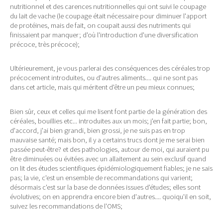
nutritionnel et des carences nutritionnelles qui ont suivi le coupage
du lait de vache (le coupage était nécessaire pour diminuer l'apport
de protéines, mais de fait, on coupait aussi des nutriments qui
finissaient par manquer; d'où l'introduction d'une diversification
précoce, très précoce);
Ultérieurement, je vous parlerai des conséquences des céréales trop
précocement introduites, ou d'autres aliments.... qui ne sont pas
dans cet article, mais qui méritent d'être un peu mieux connues;
Bien sûr, ceux et celles qui me lisent font partie de la génération des
céréales, bouillies etc... introduites aux un mois; j'en fait partie; bon,
d'accord, j'ai bien grandi, bien grossi, je ne suis pas en trop
mauvaise santé; mais bon, il y a certains trucs dont je me serai bien
passée peut-être? et des pathologies, autour de moi, qui auraient pu
être diminuées ou évitées avec un allaitement au sein exclusif quand
on lit des études scientifiques épidémiologiquement fiables; je ne sais
pas; la vie, c'est un ensemble de recommandations qui varient;
désormais c'est sur la base de données issues d'études; elles sont
évolutives; on en apprendra encore bien d'autres.... quoiqu'il en soit,
suivez les recommandations de l'OMS;