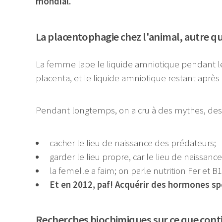
mondial.
La placentophagie chez l'animal, autre q
La femme lape le liquide amniotique pendant le
placenta, et le liquide amniotique restant après 
Pendant longtemps, on a cru à des mythes, de
cacher le lieu de naissance des prédateurs;
garder le lieu propre, car le lieu de naissance
la femelle a faim; on parle nutrition Fer et B
Et en 2012, paf! Acquérir des hormones sp
Recherches biochimiques sur ce que conti