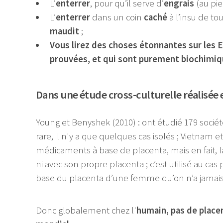
L’
enterrer
, pour qu’il serve d’
engrais
(au pie
L’
enterrer
dans un coin
caché
à l’insu de to
maudit
;
Vous lirez des choses étonnantes sur les 
prouvées, et qui sont purement biochimiqu
Dans une étude cross-culturelle réalisée 
Young et Benyshek (2010) : ont étudié 179 sociét
rare, il n'y a que quelques cas isolés ; Vietnam 
médicaments à base de placenta, mais en fait, 
ni avec son propre placenta ; c’est utilisé au c
base du placenta d’une femme qu’on n’a jamais
Donc globalement chez l'
humain, pas de place