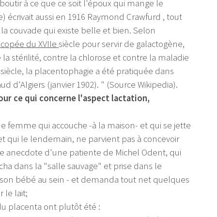
boutir à ce que ce soit l'époux qui mange le
) écrivait aussi en 1916 Raymond Crawfurd , tout
a couvade qui existe belle et bien. Selon
copée du XVIIe
siècle pour servir de galactogène,
la stérilité, contre la chlorose et contre la maladie
siècle, la placentophagie a été pratiquée dans
d d'Algiers (janvier 1902). " (Source Wikipedia).
ur ce qui concerne l'aspect lactation,
e femme qui accouche -à la maison- et qui se jette
et qui le lendemain, ne parvient pas à concevoir
tte anecdote d'une patiente de Michel Odent, qui
cha dans la "salle sauvage" et prise dans le
t son bébé au sein - et demanda tout net quelques
le lait;
du placenta ont plutôt été :