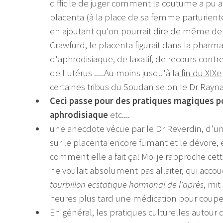
difficile de juger comment la coutume a pu a
placenta (à la place de sa femme parturiente
en ajoutant qu'on pourrait dire de même de l
Crawfurd, le placenta figurait
dans la pharma
d'aphrodisiaque, de laxatif, de recours contre 
de l'utérus .....Au moins jusqu'à la
fin du XIXe
certaines tribus du Soudan selon le Dr Raynau
Ceci passe pour des pratiques magiques po
aphrodisiaque
etc....
une anecdote vécue par le Dr Reverdin, d'un
sur le placenta encore fumant et le dévore, 
comment elle a fait ça! Moi je rapproche ce
ne voulait absolument pas allaiter, qui accou
tourbillon ecstatique hormonal de l'après
, mi
heures plus tard une médication pour couper 
En général, les pratiques culturelles autour 