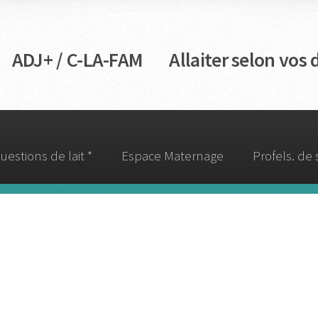
DJ+ / C-LA-FAM Allaiter selon vos d
uestions de lait *
Espace Maternage
Profels. de