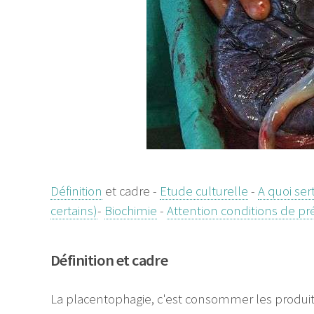
Définition
et cadre -
Etude culturelle
-
A quoi ser
certains)
-
Biochimie
-
Attention conditions de pr
Définition et cadre
La placentophagie, c'est consommer les produ