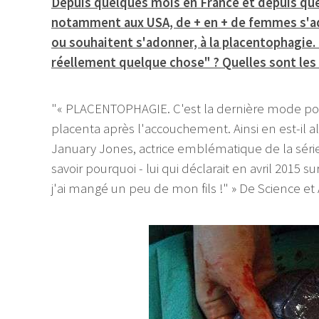
Depuis quelques mois en France et depuis qu
notamment aux USA, de + en + de femmes s'ad
ou souhaitent s'adonner, à la placentophagie.
réellement quelque chose" ? Quelles sont les
"« PLACENTOPHAGIE. C'est la dernière mode popu
placenta après l'accouchement. Ainsi en est-il 
January Jones, actrice emblématique de la série
savoir pourquoi - lui qui déclarait en avril 2015 su
j'ai mangé un peu de mon fils !" » De Science et 