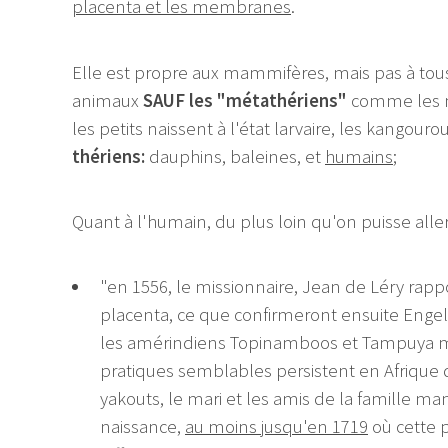
placenta et les membranes
.
Elle est propre aux mammifères, mais pas à to
animaux
SAUF les "métathériens"
comme les m
les petits naissent à l'état larvaire, les kangouro
thériens:
dauphins, baleines, et
humains
;
Quant à l'humain, du plus loin qu'on puisse alle
"en 1556, le missionnaire, Jean de Léry rapp
placenta, ce que confirmeront ensuite Enge
les amérindiens Topinamboos et Tampuya ma
pratiques semblables persistent en Afrique d
yakouts, le mari et les amis de la famille ma
naissance,
au moins jusqu'en 1719
où cette pr