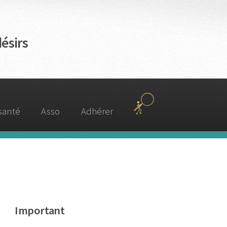
ésirs
 santé
Asso
Adhérer
Important