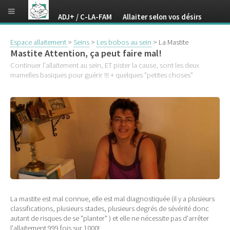
ADJ+ / C-LA-FAM Allaiter selon vos désirs
Espace allaitement
>
Seins
>
Les bobos au sein
> La Mastite
Mastite Attention, ça peut faire mal!
Continuer l'allaitement au sein, ET pister la cause, sont les deux
mamelles basiques pour guérir !!! + quelques "petites choses"
La mastite est mal connue, elle est mal diagnostiquée (il y a plusieurs
classifications, plusieurs stades, plusieurs degrés de sévérité donc
autant de risques de se "planter" ) et elle ne nécessite pas d'arrêter
l'allaitement 999 fois sur 1000!