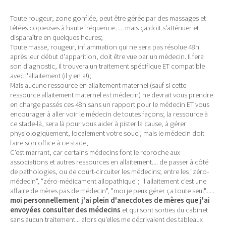
Toute rougeur, zone gonflée, peut être gérée par des massages et
tétées copieuses à haute fréquence...... mais ça doit s'atténuer et
disparaître en quelques heures;
Toute masse, rougeur, inflammation qui ne sera pas résolue 48h
après leur début d'apparition, doit être vue par un médecin. Il fera
son diagnostic, il trouvera un traitement spécifique ET compatible
avec l'allaitement (il y en a!);
Mais aucune ressource en allaitement maternel (sauf si cette
ressource allaitement maternel
est
médecin) ne devrait vous prendre
en charge passés ces 48h sans un rapport pour le médecin ET vous
encourager à aller voir le médecin de toutes façons; la ressource à
ce stade-là, sera là pour vous aider à pister la cause, à gérer
physiologiquement, localement votre souci, mais le médecin doit
faire son office à ce stade;
C'est marrant, car certains médecins font le reproche aux
associations et autres ressources en allaitement.... de passer à côté
de pathologies, ou de court-circuiter les médecins; entre les "zéro-
médecin", "zéro-médicament allopathique"; "l'allaitement c'est une
affaire de mères pas de médecin", "moi je peux gérer ça toute seul"......
moi personnellement j'ai plein d'anecdotes de mères que j'ai
envoyées consulter des médecins
et qui sont sorties du cabinet
sans aucun traitement... alors qu'elles me décrivaient des tableaux