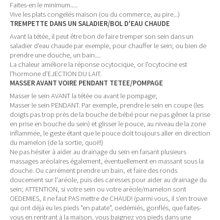
Faites-en le minimum.....
Vive les plats congelés maison (ou du commerce, au pire...)
TREMPETTE DANS UN SALADIER/BOL D'EAU CHAUDE
Avant la tétée, il peut être bon de faire tremper son sein dans un
saladier d'eau chaude par exemple, pour chauffer le sein; ou bien de
prendre une douche, un bain....
La chaleur améliore la réponse ocytocique, or l'ocytocine est
l'hormone d'EJECTION DU LAIT.
MASSER AVANT VOIRE PENDANT TETEE/POMPAGE
Masser le sein AVANT la tétée ou avant le pompage;
Masser le sein PENDANT. Par exemple, prendre le sein en coupe (les
doigts pas trop près de la bouche de bébé pour ne pas gêner la prise
en prise en bouche du sein) et glisser le pouce, au niveau de la zone
inflammée, le geste étant que le pouce doit toujours aller en direction
du mamelon (de la sortie, quoi!!)
Ne pas hésiter à aider au drainage du sein en faisant plusieurs
massages aréolaires également, éventuellement en massant sous la
douche. Ou carrément prendre un bain, et faire des ronds
doucement sur l'aréole, puis des caresses pour aider au drainage du
sein; ATTENTION, si votre sein ou votre aréole/mamelon sont
OEDEMIES, il ne faut PAS mettre de CHAUD! (parmi vous, il s'en trouve
qui ont déjà eu les pieds "en patate", oedémiés, gonflés, que faites-
vous en rentrant à la maison, vous baignez vos pieds dans une