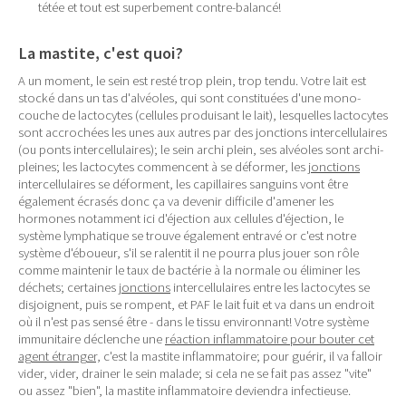
tétée et tout est superbement contre-balancé!
La mastite, c'est quoi?
A un moment, le sein est resté trop plein, trop tendu. Votre lait est
stocké dans un tas d'alvéoles, qui sont constituées d'une mono-
couche de lactocytes (cellules produisant le lait), lesquelles lactocytes
sont accrochées les unes aux autres par des jonctions intercellulaires
(ou ponts intercellulaires); le sein archi plein, ses alvéoles sont archi-
pleines; les lactocytes commencent à se déformer, les
jonctions
intercellulaires se déforment, les capillaires sanguins vont être
également écrasés donc ça va devenir difficile d'amener les
hormones notamment ici d'éjection aux cellules d'éjection, le
système lymphatique se trouve également entravé or c'est notre
système d'éboueur, s'il se ralentit il ne pourra plus jouer son rôle
comme maintenir le taux de bactérie à la normale ou éliminer les
déchets; certaines
jonctions
intercellulaires entre les lactocytes se
disjoignent, puis se rompent, et PAF le lait fuit et va dans un endroit
où il n'est pas sensé être - dans le tissu environnant! Votre système
immunitaire déclenche une
réaction inflammatoire pour bouter cet
agent étranger,
c'est la mastite inflammatoire; pour guérir, il va falloir
vider, vider, drainer le sein malade; si cela ne se fait pas assez "vite"
ou assez "bien", la mastite inflammatoire deviendra infectieuse.