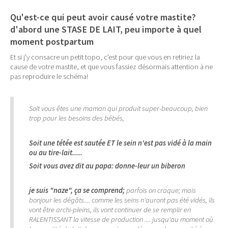
Qu'est-ce qui peut avoir causé votre mastite?
d'abord une STASE DE LAIT, peu importe à quel
moment postpartum
Et si j'y consacre un petit topo, c'est pour que vous en retiriez la
cause de votre mastite, et que vous fassiez désormais attention à ne
pas reproduire le schéma!
Soit vous êtes une maman qui produit super-beaucoup, bien
trop pour les besoins des bébés,
Soit une tétée est sautée ET le sein n'est pas vidé à la main
ou au tire-lait.....
Soit vous avez dit au papa: donne-leur un biberon
je suis "naze", ça se comprend;
parfois on craque; mais
bonjour les dégâts.... comme les seins n'auront pas été vidés, ils
vont être archi-pleins, ils vont continuer de se remplir en
RALENTISSANT la vitesse de production .... jusqu'au moment où