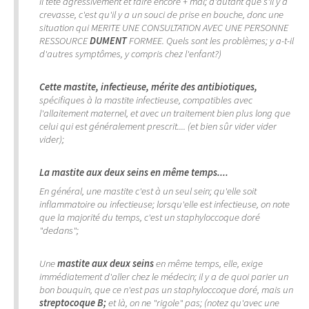
il tète agressivement et faire encore + mal; d'autant que s'il y a
crevasse, c'est qu'il y a un souci de prise en bouche, donc une
situation qui MERITE UNE CONSULTATION AVEC UNE PERSONNE
RESSOURCE
DUMENT
FORMEE. Quels sont les problèmes; y a-t-il
d'autres symptômes, y compris chez l'enfant?)
Cette mastite, infectieuse, mérite des antibiotiques,
spécifiques à la mastite infectieuse, compatibles avec
l'allaitement maternel, et avec un traitement bien plus long que
celui qui est généralement prescrit.... (et bien sûr vider vider
vider);
La mastite aux deux seins en même temps....
En général, une mastite c'est à un seul sein; qu'elle soit
inflammatoire ou infectieuse; lorsqu'elle est infectieuse, on note
que la majorité du temps, c'est un staphyloccoque doré
"dedans";
Une
mastite aux deux seins
en même temps, elle, exige
immédiatement d'aller chez le médecin; il y a de quoi parier un
bon bouquin, que ce n'est pas un staphyloccoque doré, mais un
streptocoque B;
et là, on ne "rigole" pas; (notez qu'avec une