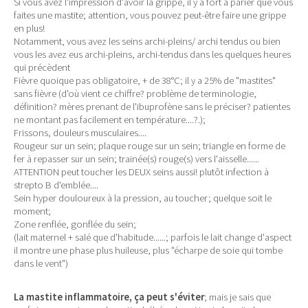
Si vous avez l'impression d'avoir la grippe, il y a fort à parier que vous
faites une mastite; attention, vous pouvez peut-être faire une grippe
en plus!
Notamment, vous avez les seins archi-pleins/ archi tendus ou bien
vous les avez eus archi-pleins, archi-tendus dans les quelques heures
qui précèdent
Fièvre quoique pas obligatoire, + de 38°C; il y a 25% de "mastites"
sans fièvre (d'où vient ce chiffre? problème de terminologie,
définition? mères prenant de l'ibuprofène sans le préciser? patientes
ne montant pas facilement en température....?.);
Frissons, douleurs musculaires....
Rougeur sur un sein; plaque rouge sur un sein; triangle en forme de
fer à repasser sur un sein; trainée(s) rouge(s) vers l'aisselle......
ATTENTION peut toucher les DEUX seins aussi! plutôt infection à
strepto B d'emblée....
Sein hyper douloureux à la pression, au toucher; quelque soit le
moment;
Zone renflée, gonflée du sein;
(lait maternel + salé que d'habitude......; parfois le lait change d'aspect
il montre une phase plus huileuse, plus "écharpe de soie qui tombe
dans le vent")
La mastite inflammatoire, ça peut s'éviter
; mais je sais que