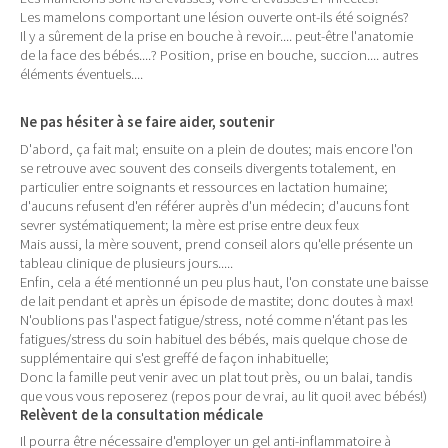
Les mamelons comportant une lésion ouverte ont-ils été soignés?
Il y a sûrement de la prise en bouche à revoir.... peut-être l'anatomie
de la face des bébés....? Position, prise en bouche, succion.... autres
éléments éventuels....
Ne pas hésiter à se faire aider, soutenir
D'abord, ça fait mal; ensuite on a plein de doutes; mais encore l'on
se retrouve avec souvent des conseils divergents totalement, en
particulier entre soignants et ressources en lactation humaine;
d'aucuns refusent d'en référer auprès d'un médecin; d'aucuns font
sevrer systématiquement; la mère est prise entre deux feux
Mais aussi, la mère souvent, prend conseil alors qu'elle présente un
tableau clinique de plusieurs jours.....
Enfin, cela a été mentionné un peu plus haut, l'on constate une baisse
de lait pendant et après un épisode de mastite; donc doutes à max!
N'oublions pas l'aspect fatigue/stress, noté comme n'étant pas les
fatigues/stress du soin habituel des bébés, mais quelque chose de
supplémentaire qui s'est greffé de façon inhabituelle;
Donc la famille peut venir avec un plat tout près, ou un balai, tandis
que vous vous reposerez (repos pour de vrai, au lit quoi! avec bébés!)
Relèvent de la consultation médicale
Il pourra être nécessaire d'employer un gel anti-inflammatoire à