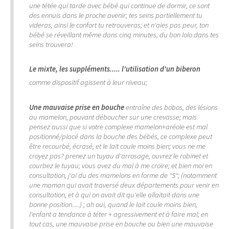
une tétée qui tarde avec bébé qui continue de dormir, ce sont
des ennuis dans le proche avenir; tes seins partiellement tu
videras, ainsi le confort tu retrouveras; et n'aies pas peur, ton
bébé se réveillant même dans cinq minutes, du bon lolo dans tes
seins trouvera!
Le mixte, les suppléments..... l'utilisation d'un biberon
comme dispositif agissent à leur niveau;
Une mauvaise prise en bouche
entraîne des bobos, des lésions
au mamelon, pouvant déboucher sur une crevasse; mais
pensez aussi que si votre complexe mamelon+aréole est mal
positionné/placé dans la bouche des bébés, ce complexe peut
être recourbé, écrasé, et le lait coule moins bien; vous ne me
croyez pas? prenez un tuyau d'arrosage, ouvrez le robinet et
courbez le tuyau; vous avez du mal à me croire; et bien moi en
consultation, j'ai du des mamelons en forme de "S"; (notamment
une maman qui avait traversé deux départements pour venir en
consultation, et à qui on avait dit qu'elle allaitait dans une
bonne position.....) ; ah oui, quand le lait coule moins bien,
l'enfant a tendance à téter + agressivement et à faire mal; en
tout cas, une mauvaise prise en bouche ou bien une mauvaise