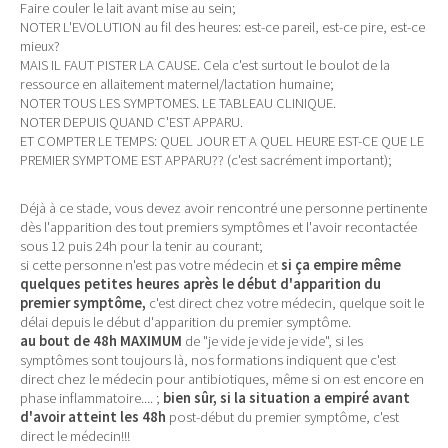
Faire couler le lait avant mise au sein;
NOTER L'EVOLUTION au fil des heures: est-ce pareil, est-ce pire, est-ce
mieux?
MAIS IL FAUT PISTER LA CAUSE. Cela c'est surtout le boulot de la
ressource en allaitement maternel/lactation humaine;
NOTER TOUS LES SYMPTOMES. LE TABLEAU CLINIQUE.
NOTER DEPUIS QUAND C'EST APPARU.
ET COMPTER LE TEMPS: QUEL JOUR ET A QUEL HEURE EST-CE QUE LE
PREMIER SYMPTOME EST APPARU?? (c'est sacrément important);
Déjà à ce stade, vous devez avoir rencontré une personne pertinente
dès l'apparition des tout premiers symptômes et l'avoir recontactée
sous 12 puis 24h pour la tenir au courant;
si cette personne n'est pas votre médecin et
si ça empire même
quelques petites heures après le début d'apparition du
premier symptôme,
c'est direct chez votre médecin, quelque soit le
délai depuis le début d'apparition du premier symptôme.
au bout de 48h MAXIMUM
de "je vide je vide je vide", si les
symptômes sont toujours là, nos formations indiquent que c'est
direct chez le médecin pour antibiotiques, même si on est encore en
phase inflammatoire.... ;
bien sûr, si la situation a empiré avant
d'avoir atteint les 48h
post-début du premier symptôme, c'est
direct le médecin!!!