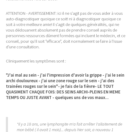
ATTENTION - AVERTISSEMENT: ici il ne s'agit pas de vous aider à vous
auto-diagnostiquer quoique ce soit! ni à diagnostiquer quoique ce
soit à votre meilleure amie! Il s'agit de quelques généralités, qui ne
vous dédouanent absolument pas de prendre conseil auprès de
personnes ressources dûment formées qui incluent le médecin, et ce
conseil, pour qu'il soit "efficace", doit normalement se faire à l'issue
d'une consultation.
Cliniquement les symptômes sont :
"J'ai mal au sein - j'ai l'impression d'avoir la grippe - j'ai le sein
archi douloureux - j'ai une zone rouge sur le sein - j'ai des
trainées rouges sur le sein"- je fais de la fièvre- LE TOUT
QUASIMENT CHAQUE FOIS: DES SEINS ARCHI-PLEINS EN MEME
TEMPS OU JUSTE AVANT - quelques uns de vos maux...
"il y a 18 ans, une lymphangite m'a fait arrêter l'allaitement de
mon bébé ( il avait 1 mois)... depuis hier soir, a nouveau 1