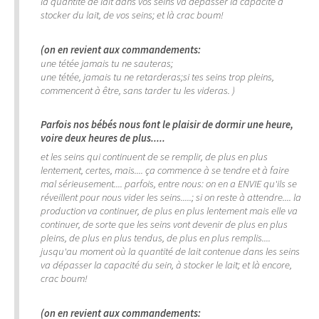
la quantité de lait dans vos seins va dépasser la capacité à
stocker du lait, de vos seins; et là crac boum!
(on en revient aux commandements:
une tétée jamais tu ne sauteras;
une tétée, jamais tu ne retarderas;si tes seins trop pleins,
commencent à être, sans tarder tu les videras. )
Parfois nos bébés nous font le plaisir de dormir une heure,
voire deux heures de plus
.....
et les seins qui continuent de se remplir, de plus en plus
lentement, certes, mais.... ça commence à se tendre et à faire
mal sérieusement.... parfois, entre nous: on en a ENVIE qu'ils se
réveillent pour nous vider les seins.....; si on reste à attendre.... la
production va continuer, de plus en plus lentement mais elle va
continuer, de sorte que les seins vont devenir de plus en plus
pleins, de plus en plus tendus, de plus en plus remplis....
jusqu'au moment où la quantité de lait contenue dans les seins
va dépasser la capacité du sein, à stocker le lait; et là encore,
crac boum!
(on en revient aux commandements: