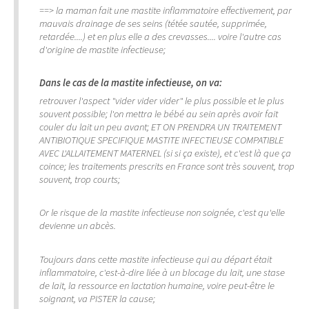
==> la maman fait une mastite inflammatoire effectivement, par
mauvais drainage de ses seins (tétée sautée, supprimée,
retardée....) et en plus elle a des crevasses.... voire l'autre cas
d'origine de mastite infectieuse;
Dans le cas de la mastite infectieuse, on va:
retrouver l'aspect "vider vider vider" le plus possible et le plus
souvent possible; l'on mettra le bébé au sein après avoir fait
couler du lait un peu avant; ET ON PRENDRA UN TRAITEMENT
ANTIBIOTIQUE SPECIFIQUE MASTITE INFECTIEUSE COMPATIBLE
AVEC L'ALLAITEMENT MATERNEL (si si ça existe), et c'est là que ça
coince; les traitements prescrits en France sont très souvent, trop
souvent, trop courts;
Or le risque de la mastite infectieuse non soignée, c'est qu'elle
devienne un abcès.
Toujours dans cette mastite infectieuse qui au départ était
inflammatoire, c'est-à-dire liée à un blocage du lait, une stase
de lait, la ressource en lactation humaine, voire peut-être le
soignant, va PISTER la cause;