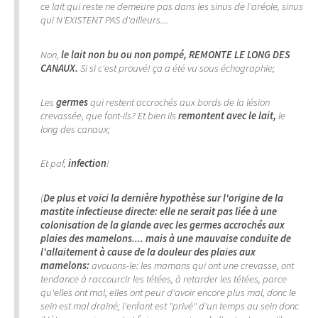
ce lait qui reste ne demeure pas dans les sinus de l'aréole, sinus
qui N'EXISTENT PAS d'ailleurs....
Non,
le lait non bu ou non pompé, REMONTE LE LONG DES
CANAUX.
Si si c'est prouvé! ça a été vu sous échographie;
Les
germes
qui restent accrochés aux bords de la lésion
crevassée, que font-ils? Et bien ils
remontent avec le lait,
le
long des canaux;
Et paf,
infection
!
(
De plus et voici la dernière hypothèse sur l'origine de la
mastite infectieuse directe: elle ne serait pas liée à une
colonisation de la glande avec les germes accrochés aux
plaies des mamelons.... mais à une mauvaise conduite de
l'allaitement à cause de la douleur des plaies aux
mamelons:
avouons-le: les mamans qui ont une crevasse, ont
tendance à raccourcir les tétées, à retarder les tétées, parce
qu'elles ont mal, elles ont peur d'avoir encore plus mal, donc le
sein est mal drainé; l'enfant est "privé" d'un temps au sein donc