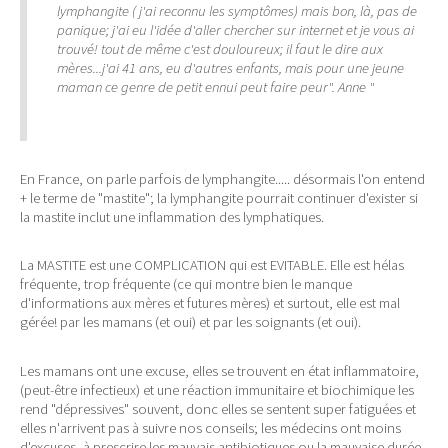
lymphangite ( j'ai reconnu les symptômes) mais bon, là, pas de
panique; j'ai eu l'idée d'aller chercher sur internet et je vous ai
trouvé! tout de même c'est douloureux; il faut le dire aux
mères...j'ai 41 ans, eu d'autres enfants, mais pour une jeune
maman ce genre de petit ennui peut faire peur". Anne "
En France, on parle parfois de lymphangite..... désormais l'on entend
+ le terme de "mastite"; la lymphangite pourrait continuer d'exister si
la mastite inclut une inflammation des lymphatiques.
La MASTITE est une COMPLICATION qui est EVITABLE. Elle est hélas
fréquente, trop fréquente (ce qui montre bien le manque
d'informations aux mères et futures mères) et surtout, elle est mal
gérée! par les mamans (et oui) et par les soignants (et oui).
Les mamans ont une excuse, elles se trouvent en état inflammatoire,
(peut-être infectieux) et une réaction immunitaire et biochimique les
rend "dépressives" souvent, donc elles se sentent super fatiguées et
elles n'arrivent pas à suivre nos conseils; les médecins ont moins
d'excuses, à prescrire les mauvais antibiotiques ou la mauvaise durée