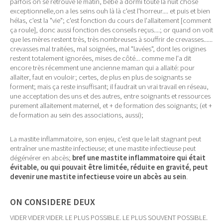
parfois on se retrouve le matin, bébé a dormi toute la nuit chose
exceptionnelle,on a les seins ouh là là c'est l'horreur.... et puis et bien
hélas, c'est la "vie"; c'est fonction du cours de l'allaitement [comment
ça roule], donc aussi fonction des conseils reçus....; or quand on voit
que les mères restent très, très nombreuses à souffrir de crevasses......
crevasses mal traitées, mal soignées, mal "lavées", dont les origines
restent totalement ignorées, mises de côté... comme me l'a dit
encore très récemment une ancienne maman qui a allaité: pour
allaiter, faut en vouloir; certes, de plus en plus de soignants se
forment; mais ça reste insuffisant; il faudrait un vrai travail en réseau,
une acceptation des uns et des autres, entre soignants et ressources
purement allaitement maternel, et + de formation des soignants; (et +
de formation au sein des associations, aussi);
La mastite inflammatoire, son enjeu, c'est que le lait stagnant peut
entraîner une mastite infectieuse; et une mastite infectieuse peut
dégénérer en abcès;
bref une mastite inflammatoire qui était
évitable, ou qui pouvait être limitée, réduite en gravité, peut
devenir une mastite infectieuse voire un abcès au sein
.
ON CONSIDERE DEUX
VIDER VIDER VIDER. LE PLUS POSSIBLE. LE PLUS SOUVENT POSSIBLE.