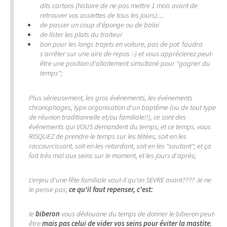
dits cartons (histoire de ne pas mettre 1 mois avant de
retrouver vos assiettes de tous les jours).....
de passer un coup d'éponge ou de balai
de lister les plats du traiteur
bon pour les longs trajets en voiture, pas de pot: faudra
s'arrêter sur une aire de repos :-) et vous apprécierez peut-
être une position d'allaitement simultané pour "gagner du
temps";
Plus sérieusement, les gros événements, les événements
chronophages, type organisation d'un baptême (ou de tout type
de réunion traditionnelle et/ou familiale!!), ce sont des
événements qui VOUS demandent du temps, et ce temps, vous
RISQUEZ de prendre le temps sur les tétées; soit en les
raccourcissant, soit en les retardant, soit en les "sautant"; et ça
fait très mal aux seins sur le moment, et les jours d'après;
L'enjeu d'une fête familiale vaut-il qu'on SEVRE avant???? Je ne
le pense pas;
ce qu'il faut repenser, c'est:
le
biberon
vous dédouane du temps de donner le biberon peut-
être
mais pas celui de vider vos seins pour éviter la mastite
;