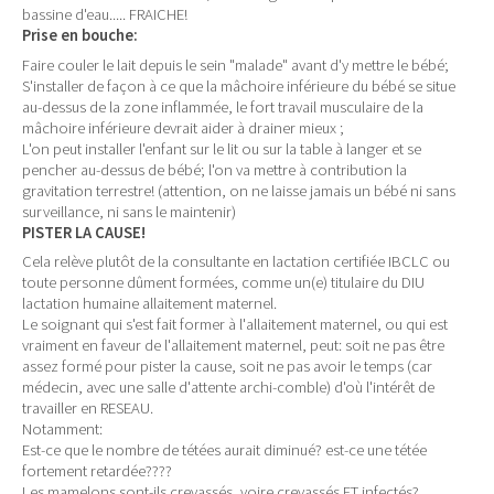
bassine d'eau..... FRAICHE!
Prise en bouche:
Faire couler le lait depuis le sein "malade" avant d'y mettre le bébé;
S'installer de façon à ce que la mâchoire inférieure du bébé se situe
au-dessus de la zone inflammée, le fort travail musculaire de la
mâchoire inférieure devrait aider à drainer mieux ;
L'on peut installer l'enfant sur le lit ou sur la table à langer et se
pencher au-dessus de bébé; l'on va mettre à contribution la
gravitation terrestre! (attention, on ne laisse jamais un bébé ni sans
surveillance, ni sans le maintenir)
PISTER LA CAUSE!
Cela relève plutôt de la consultante en lactation certifiée IBCLC ou
toute personne dûment formées, comme un(e) titulaire du DIU
lactation humaine allaitement maternel.
Le soignant qui s'est fait former à l'allaitement maternel, ou qui est
vraiment en faveur de l'allaitement maternel, peut: soit ne pas être
assez formé pour pister la cause, soit ne pas avoir le temps (car
médecin, avec une salle d'attente archi-comble) d'où l'intérêt de
travailler en RESEAU.
Notamment:
Est-ce que le nombre de tétées aurait diminué? est-ce une tétée
fortement retardée????
Les mamelons sont-ils crevassés, voire crevassés ET infectés?