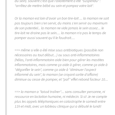
du sein). souvent c'est que l'allaitement a été "suspendu" :
"arrêtez de mettre bébé au sein et pompez votre lait".
Or la maman est loin d'avoir un bon tire-lait .... la maman ne sait
pas toujours bien s'en servir, du moins s'en servir au maximum
de son potentiel... la maman ne vide jamais le sein assez.... le
tire-lait ne draine pas le sein..... la maman n'a pas le temps de
pomper aussi souvent qu'il le faudrait.....
==> même si elle a été mise sous antibiotiques (possible non
nécessaires au tout début....) ou sous anti-inflammatoires
(hélas, l'anti-inflammatoire aide bien pour gérer les mastites
inflammatoires, mais comme ça aide à gérer, comme ça aide à
"dégonfler le sein", comme ça aide à "diminuer l'aspect
inflammé du sein", la maman (se croyant sortie d'affaire)
diminue ou cesse de pomper, et "paf" effet rebond facteur 10....
==> la maman a "laissé traîner".... sans consulter personne, ni
ressource en lactation humaine, ni médecin. Si si! Je ne compte
plus les appels téléphoniques en catastrophe le samedi entre
11h et midi, avec un tableau clinique qui a débuté le lundi!