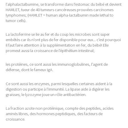
l'alphalactalbumine, se transforme dans l'estomac du bébé et devient
HAMLET, tueur de 40 tumeurs cancéreuses prouvées carcinomes
lymphomes; (HAMLET = human alpha-lactalbumin made lethal to
tumor cells).
La lactoferrine se lie au fer et du coup les microbes sont super
embêtés car ils n'ont plus de fer disponible pour eux... c'est pourquoi
il faut faire attention à la supplémentation en fer, du bébé! Elle
promeut aussi la croissance de l'épithélium intestinal;
les protéines, ce sont aussi les immunoglobulines, l'agent de
défense, dont le fameux IgA.
Ce sont aussi les enzymes, parmi lesquelles certaines aident à la
digestion ou participe à l'immunité. La lipase aide à digérer les
graisses; le lyzozyme joue un rôle antibactérien.
La fraction azote non protéinique, compte des peptides, acides
aminés libres, des hormones peptidiques, des facteurs de
croissance.