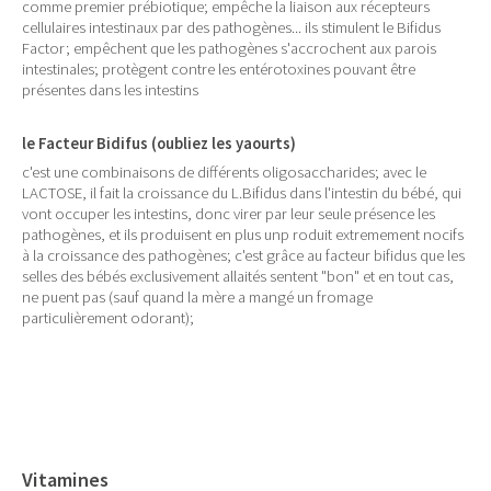
comme premier prébiotique; empêche la liaison aux récepteurs
cellulaires intestinaux par des pathogènes... ils stimulent le Bifidus
Factor; empêchent que les pathogènes s'accrochent aux parois
intestinales; protègent contre les entérotoxines pouvant être
présentes dans les intestins
le Facteur Bidifus (oubliez les yaourts)
c'est une combinaisons de différents oligosaccharides; avec le
LACTOSE, il fait la croissance du L.Bifidus dans l'intestin du bébé, qui
vont occuper les intestins, donc virer par leur seule présence les
pathogènes, et ils produisent en plus unp roduit extremement nocifs
à la croissance des pathogènes; c'est grâce au facteur bifidus que les
selles des bébés exclusivement allaités sentent "bon" et en tout cas,
ne puent pas (sauf quand la mère a mangé un fromage
particulièrement odorant);
Vitamines