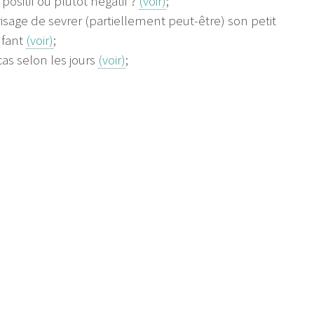
 positif ou plutôt négatif ?
(voir)
;
visage de sevrer (partiellement peut-être) son petit
enfant
(voir)
;
cas selon les jours
(voir)
;