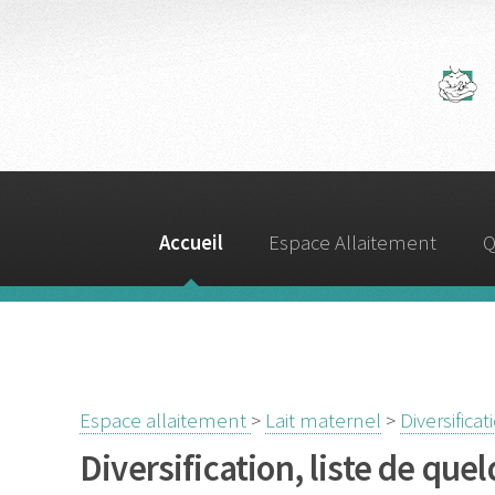
A
Accueil
Espace Allaitement
Q
Espace allaitement
>
Lait maternel
>
Diversificat
Diversification, liste de quel