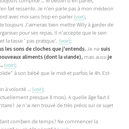
toujours comprise ... le besoin d'en parler,
en fait ressentir. Je n'en parle pas à mon médecin
cord avec moi sans trop en parler
(voir)
;
llaite toujours J'aimerais bien mettre Willy à garder de
niser pour ses repas. Il n'accepte que le sein
et la tasse ' pas pratique'.
(voir)
;
us les sons de cloches que j'entends.
Je ne
suis
nouveaux aliments (dont la viande),
mais aussi
je
..
(voir)
;
lide" à son bébé que le midi et parfois le 4h. Est-
n à volonté ...
(voir)
;
 actuellement presque 8 mois). A quelle âge faut il
ire? Je n'ai rien trouvé de très précis sur ce sujet
? pendant combien de temps? Ne commencer la