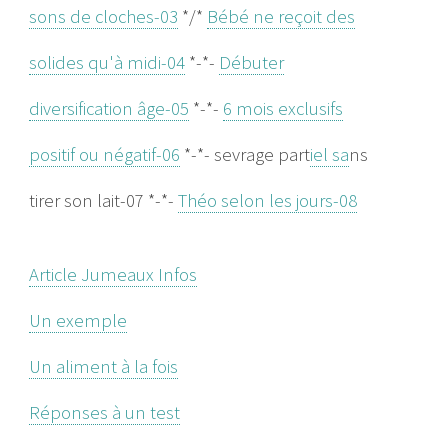
sons de cloches-03
*/*
Bébé ne reçoit des
solides qu'à midi-04
*-*-
Débuter
diversification âge-05
*-*-
6 mois exclusifs
positif ou négatif-06
*-*- sevrage part
iel sa
ns
tirer son lait-07 *-*-
Théo selon les jours-08
Article Jumeaux Infos
Un exemple
Un aliment à la fois
Réponses à un test