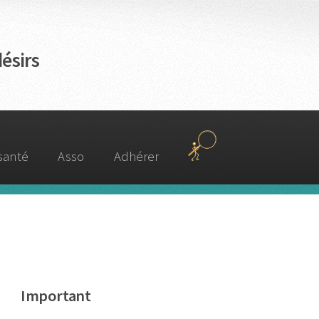
ésirs
 santé
Asso
Adhérer
Important