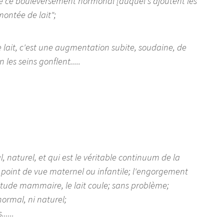
 de ce bouleversement hormonal [auquel s'ajoutent les
montée de lait";
 lait, c'est une augmentation subite, soudaine, de
les seins gonflent.....
 naturel, et qui est le véritable continuum de la
 point de vue maternel ou infantile; l'engorgement
itude mammaire, le lait coule; sans problème;
ormal, ni naturel;
....