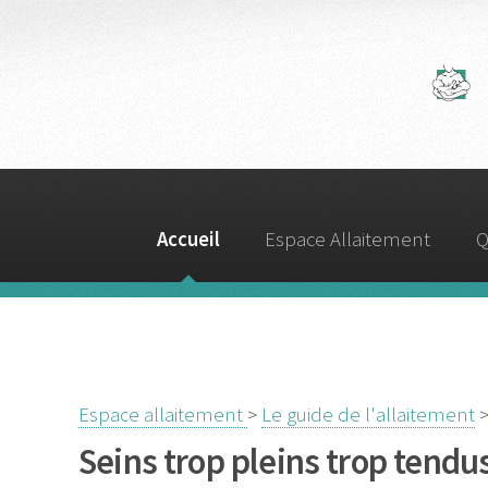
A
Accueil
Espace Allaitement
Q
Espace allaitement
>
Le guide de l'allaitement
>
Seins trop pleins trop tendu