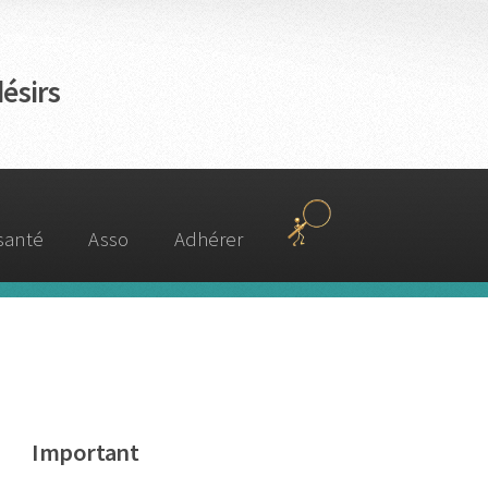
ésirs
 santé
Asso
Adhérer
Important