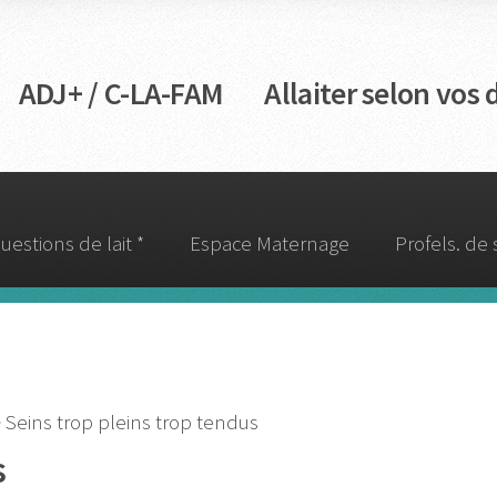
DJ+ / C-LA-FAM Allaiter selon vos d
uestions de lait *
Espace Maternage
Profels. de
 Seins trop pleins trop tendus
s