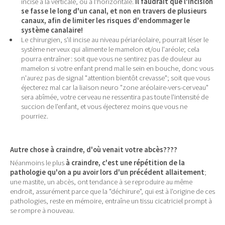
incise à la verticale, ou à l'horizontale.
Il faudrait que l'incision
se fasse le long d'un canal, et non en travers de plusieurs
canaux, afin de limiter les risques d'endommager le
système canalaire!
Le chirurgien, s'il incise au niveau périaréolaire, pourrait léser le
système nerveux qui alimente le mamelon et/ou l'aréole; cela
pourra entraîner: soit que vous ne sentirez pas de douleur au
mamelon si votre enfant prend mal le sein en bouche, donc vous
n'aurez pas de signal "attention bientôt crevasse"; soit que vous
éjecterez mal car la liaison neuro "zone aréolaire-vers-cerveau"
sera abîmée, votre cerveau ne ressentira pas toute l'intensité de
succion de l'enfant, et vous éjecterez moins que vous ne
pourriez.
Autre chose à craindre, d'où venait votre abcès????
Néanmoins le plus
à craindre, c'est une répétition de la
pathologie qu'on a pu avoir lors d'un précédent allaitement
;
une mastite, un abcès, ont tendance à se reproduire au même
endroit, assurément parce que la "déchirure", qui est à l'origine de ces
pathologies, reste en mémoire, entraîne un tissu cicatriciel prompt à
se rompre à nouveau.