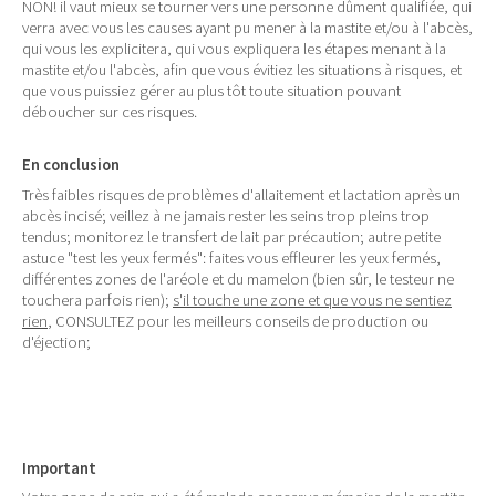
NON! il vaut mieux se tourner vers une personne dûment qualifiée, qui
verra avec vous les causes ayant pu mener à la mastite et/ou à l'abcès,
qui vous les explicitera, qui vous expliquera les étapes menant à la
mastite et/ou l'abcès, afin que vous évitiez les situations à risques, et
que vous puissiez gérer au plus tôt toute situation pouvant
déboucher sur ces risques.
En conclusion
Très faibles risques de problèmes d'allaitement et lactation après un
abcès incisé; veillez à ne jamais rester les seins trop pleins trop
tendus; monitorez le transfert de lait par précaution; autre petite
astuce "test les yeux fermés": faites vous effleurer les yeux fermés,
différentes zones de l'aréole et du mamelon (bien sûr, le testeur ne
touchera parfois rien);
s'il touche une zone et que vous ne sentiez
rien
, CONSULTEZ pour les meilleurs conseils de production ou
d'éjection;
Important