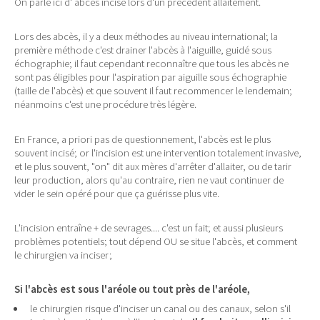
On parle ici d' abcès incisé lors d'un précédent allaitement.
Lors des abcès, il y a deux méthodes au niveau international; la
première méthode c'est drainer l'abcès à l'aiguille, guidé sous
échographie; il faut cependant reconnaître que tous les abcès ne
sont pas éligibles pour l'aspiration par aiguille sous échographie
(taille de l'abcès) et que souvent il faut recommencer le lendemain;
néanmoins c'est une procédure très légère.
En France, a priori pas de questionnement, l'abcès est le plus
souvent incisé; or l'incision est une intervention totalement invasive,
et le plus souvent, "on" dit aux mères d'arrêter d'allaiter, ou de tarir
leur production, alors qu'au contraire, rien ne vaut continuer de
vider le sein opéré pour que ça guérisse plus vite.
L'incision entraîne + de sevrages.... c'est un fait; et aussi plusieurs
problèmes potentiels; tout dépend OU se situe l'abcès, et comment
le chirurgien va inciser;
Si l'abcès est sous l'aréole ou tout près de l'aréole,
le chirurgien risque d'inciser un canal ou des canaux, selon s'il