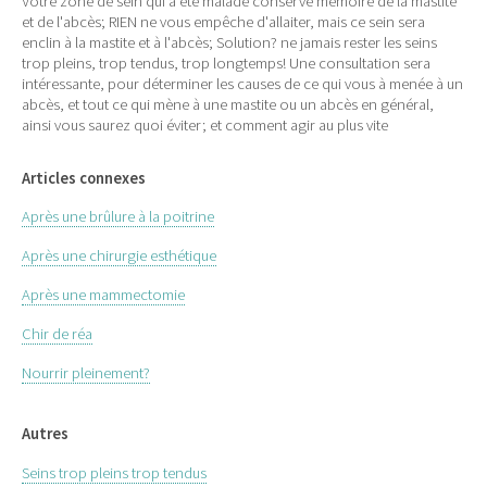
Votre zone de sein qui a été malade conserve mémoire de la mastite
et de l'abcès; RIEN ne vous empêche d'allaiter, mais ce sein sera
enclin à la mastite et à l'abcès; Solution? ne jamais rester les seins
trop pleins, trop tendus, trop longtemps! Une consultation sera
intéressante, pour déterminer les causes de ce qui vous à menée à un
abcès, et tout ce qui mène à une mastite ou un abcès en général,
ainsi vous saurez quoi éviter; et comment agir au plus vite
Articles connexes
Après une brûlure à la poitrine
Après une chirurgie esthétique
Après une mammectomie
Chir de réa
Nourrir pleinement?
Autres
Seins trop pleins trop tendus