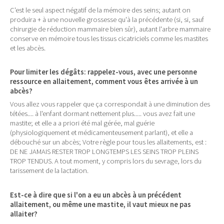
C'est le seul aspect négatif de la mémoire des seins; autant on
produira + à une nouvelle grossesse qu'à la précédente (si, si, sauf
chirurgie de réduction mammaire bien sûr), autant l'arbre mammaire
conserve en mémoire tous les tissus cicatriciels comme les mastites
et les abcès.
Pour limiter les dégâts: rappelez-vous, avec une personne
ressource en allaitement, comment vous êtes arrivée à un
abcès?
Vous allez vous rappeler que ça correspondait à une diminution des
tétées.... à l'enfant dormant nettement plus..... vous avez fait une
mastite; et elle a a priori été mal gérée, mal guérie
(physiologiquement et médicamenteusement parlant), et elle a
débouché sur un abcès; Votre règle pour tous les allaitements, est :
DE NE JAMAIS RESTER TROP LONGTEMPS LES SEINS TROP PLEINS
TROP TENDUS. A tout moment, y compris lors du sevrage, lors du
tarissement de la lactation.
Est-ce à dire que si l'on a eu un abcès à un précédent
allaitement, ou même une mastite, il vaut mieux ne pas
allaiter?