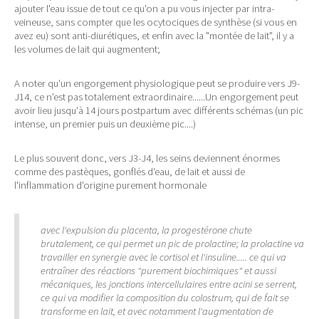
ajouter l'eau issue de tout ce qu'on a pu vous injecter par intra-
veineuse, sans compter que les ocytociques de synthèse (si vous en
avez eu) sont anti-diurétiques, et enfin avec la "montée de lait", il y a
les volumes de lait qui augmentent;
A noter qu'un engorgement physiologique peut se produire vers J9-
J14, ce n'est pas totalement extraordinaire......Un engorgement peut
avoir lieu jusqu'à 14 jours postpartum avec différents schémas (un pic
intense, un premier puis un deuxième pic....)
Le plus souvent donc, vers J3-J4, les seins deviennent énormes
comme des pastèques, gonflés d'eau, de lait et aussi de
l'inflammation d'origine purement hormonale
avec l'expulsion du placenta, la progestérone chute
brutalement, ce qui permet un pic de prolactine; la prolactine va
travailler en synergie avec le cortisol et l'insuline..... ce qui va
entraîner des réactions "purement biochimiques" et aussi
mécaniques, les jonctions intercellulaires entre acini se serrent,
ce qui va modifier la composition du colostrum, qui de fait se
transforme en lait, et avec notamment l'augmentation de