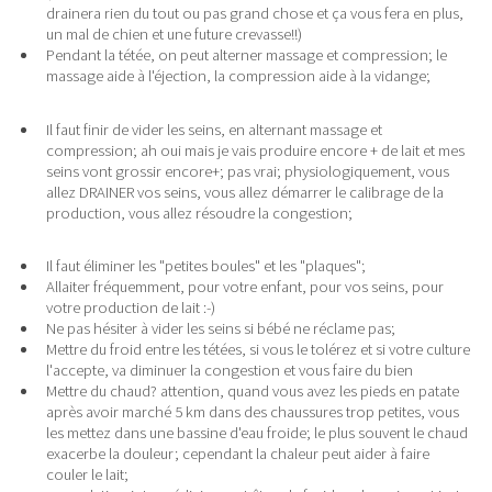
drainera rien du tout ou pas grand chose et ça vous fera en plus,
un mal de chien et une future crevasse!!)
Pendant la tétée, on peut alterner massage et compression; le
massage aide à l'éjection, la compression aide à la vidange;
Il faut finir de vider les seins, en alternant massage et
compression; ah oui mais je vais produire encore + de lait et mes
seins vont grossir encore+; pas vrai; physiologiquement, vous
allez DRAINER vos seins, vous allez démarrer le calibrage de la
production, vous allez résoudre la congestion;
Il faut éliminer les "petites boules" et les "plaques";
Allaiter fréquemment, pour votre enfant, pour vos seins, pour
votre production de lait :-)
Ne pas hésiter à vider les seins si bébé ne réclame pas;
Mettre du froid entre les tétées, si vous le tolérez et si votre culture
l'accepte, va diminuer la congestion et vous faire du bien
Mettre du chaud? attention, quand vous avez les pieds en patate
après avoir marché 5 km dans des chaussures trop petites, vous
les mettez dans une bassine d'eau froide; le plus souvent le chaud
exacerbe la douleur; cependant la chaleur peut aider à faire
couler le lait;