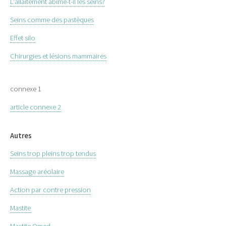
L'allaitement abîme-t-il les seins?
Seins comme des pastèques
Effet silo
Chirurgies et lésions mammaires
connexe 1
article connexe 2
Autres
Seins trop pleins trop tendus
Massage aréolaire
Action par contre pression
Mastite