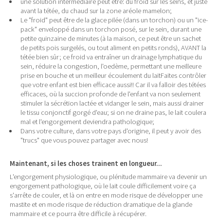
une solution intermédiaire peut être: du froid sur les seins, et juste
avant la tétée, du chaud sur la zone aréole mamelon;
Le "froid" peut être de la glace pilée (dans un torchon) ou un "ice-
pack" enveloppé dans un torchon posé, sur le sein, durant une
petite quinzaine de minutes (à la maison, ce peut être un sachet
de petits pois surgelés, ou tout aliment en petits ronds), AVANT la
tétée bien sûr; ce froid va entraîner un drainage lymphatique du
sein, réduire la congestion, l'oedème, permettant une meilleure
prise en bouche et un meilleur écoulement du laitFaites contrôler
que votre enfant est bien efficace aussi!! Car il va falloir des tétées
efficaces, où la succion profonde de l'enfant va non seulement
stimuler la sécrétion lactée et vidanger le sein, mais aussi drainer
le tissu conjonctif gorgé d'eau; si on ne draine pas, le lait coulera
mal et l'engorgement deviendra pathologique;
Dans votre culture, dans votre pays d'origine, il peut y avoir des
"trucs" que vous pouvez partager avec nous!
Maintenant, si les choses trainent en longueur...
L'engorgement physiologique, ou plénitude mammaire va devenir un
engorgement pathologique, où le lait coule difficilement voire ça
s'arrête de couler, et là on entre en mode risque de développer une
mastite et en mode risque de réduction dramatique de la glande
mammaire et ce pourra être difficile à récupérer.