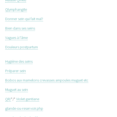
Mastite Qmed
Qlymphangite
Donner sein qui fait mal?
Bien dans ses seins
Vagues à l'âme
Douleurs postpartum
Hygiène des seins
Préparer sein
Bobos aux mamelons crevasses ampoules muguet etc
Muguet au sein
QR/
*/*
Violet gentiane
glande-ou-reservoir.php