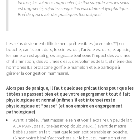
lactose, les volumes augmentent; le flux sanguin vers les seins
est augmenté; rajoutez congestion vasculaire et lymphatique....
Bref de quoi avoir des pastèques thoraciques!
Les seins deviennent difficilement préhensibles (prenables??) en
bouche, car ils sont durs, le sein est dur, l'aréole est dure, et aplatie,
le mamelon est aplati gros large.....le tout sous l'impact des volumes
d'inflammation, des volumes d'eau, des volumes de lait, et même des
hormones (La prolactine gonfle le mamelon et elle participe à
gérérer la congestion mammaire).
Alors pas de panique, il faut quelques précautions pour que les
tétées se passent bien et que votre engorgement tout à fait
physiologique et normal (même s'il est intense) reste
physiologique et "passe" (et non empire en engorgement
pathologique).
Avant la tétée, il faut masser le sein et voir à extraire un peu de lait
A LA MAIN, pas au tire-lait (trop douloureux!!!!) avant de mettre
bébé au sein; en fait il faut que le sein soit prenable en bouche.
(Sinon votre bébé s'accrochera sur le bout du mamelon et ne