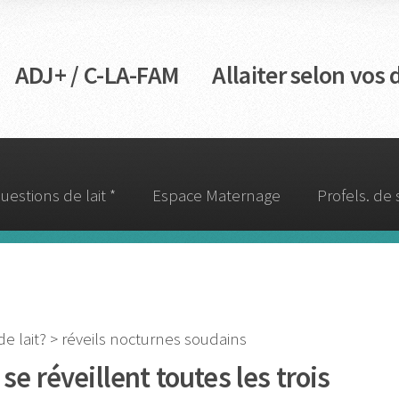
DJ+ / C-LA-FAM Allaiter selon vos d
uestions de lait *
Espace Maternage
Profels. de
 de lait? > réveils nocturnes soudains
e réveillent toutes les trois