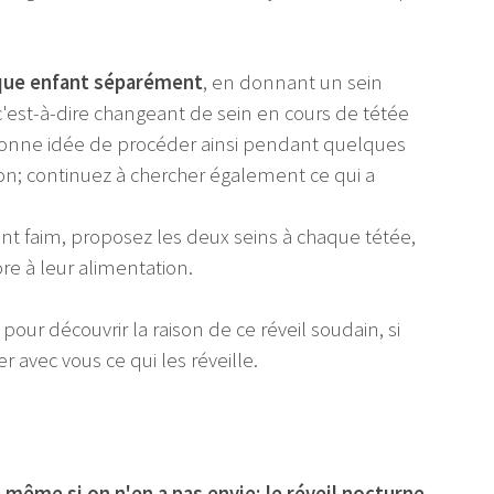
aque enfant séparément
, en donnant un sein
'est-à-dire changeant de sein en cours de tétée
 bonne idée de procéder ainsi pendant quelques
ion; continuez à chercher également ce qui a
t faim, proposez les deux seins à chaque tétée,
ore à leur alimentation.
ur découvrir la raison de ce réveil soudain, si
r avec vous ce qui les réveille.
même si on n'en a pas envie; le réveil nocturne