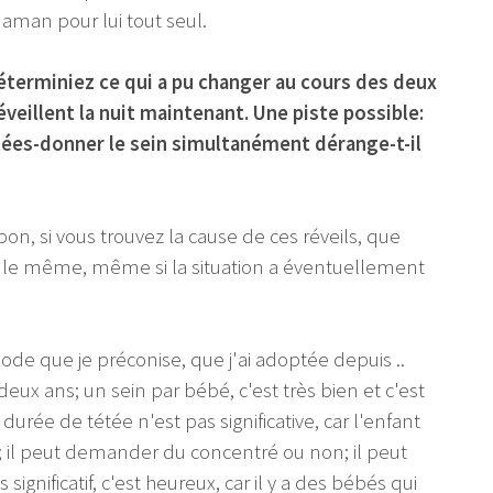
maman pour lui tout seul.
éterminiez ce qui a pu changer au cours des deux
réveillent la nuit maintenant. Une piste possible:
étées-donner le sein simultanément dérange-t-il
a bon, si vous trouvez la cause de ces réveils, que
it le même, même si la situation a éventuellement
ode que je préconise, que j'ai adoptée depuis ..
eux ans; un sein par bébé, c'est très bien et c'est
urée de tétée n'est pas significative, car l'enfant
il peut demander du concentré ou non; il peut
gnificatif, c'est heureux, car il y a des bébés qui