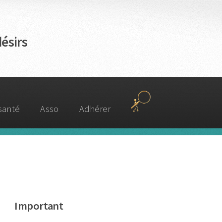
ésirs
 santé
Asso
Adhérer
Important