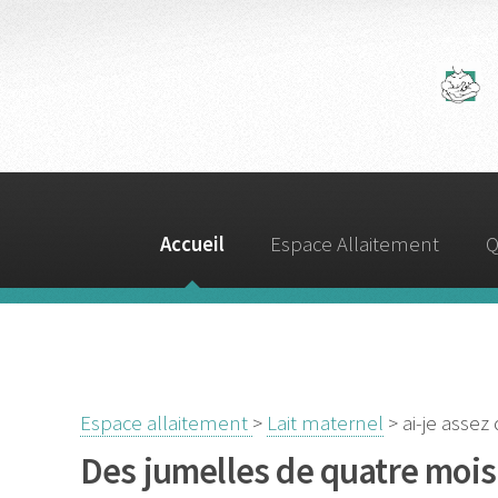
A
Accueil
Espace Allaitement
Q
Espace allaitement
>
Lait maternel
> ai-je assez
Des jumelles de quatre mois s